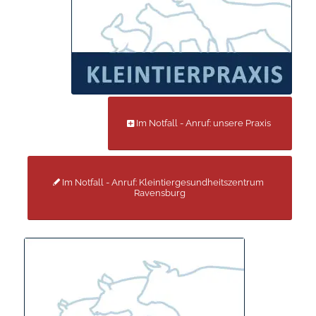
Im Notfall - Anruf: unsere Praxis
Im Notfall - Anruf: Kleintiergesundheitszentrum
Ravensburg