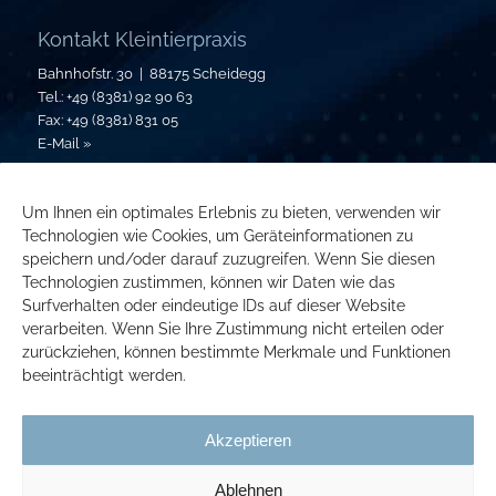
Kontakt Kleintierpraxis
Bahnhofstr. 30 | 88175 Scheidegg
Tel.: +49 (8381) 92 90 63
Fax: +49 (8381) 831 05
E-Mail »
Kontakt Großtierpraxis
Um Ihnen ein optimales Erlebnis zu bieten, verwenden wir
Bahnhofstr. 30 | 88175 Scheidegg
Technologien wie Cookies, um Geräteinformationen zu
Tel.: +49 (8381) 25 72
speichern und/oder darauf zuzugreifen. Wenn Sie diesen
Fax: +49 (8381) 831 05
Technologien zustimmen, können wir Daten wie das
E-Mail »
Surfverhalten oder eindeutige IDs auf dieser Website
verarbeiten. Wenn Sie Ihre Zustimmung nicht erteilen oder
Zweigstelle
zurückziehen, können bestimmte Merkmale und Funktionen
Parkweg 3 | 84144 Geisenhausen
beeinträchtigt werden.
Tel.: +49(0) 151-17322568 oder +49(0)151-56026962
E-Mail »
Akzeptieren
Ablehnen