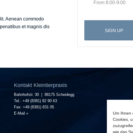
From 8:00-9:00
 elit. Aenean commodo
penatibus et magnis dis
SIGN UP
Kontakt Kleintierpraxis
Bahnhofstr. 30 | 88175 Scheidegg
Tel.: +49 (8381) 92 90 63
Fax: +49 (8381) 831 05
Um Ihnen e
E-Mail »
Cookies, u
zuzugreife
wie das Su