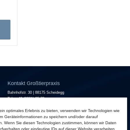
Kontakt Großtierpraxis
Bahnhofstr. 30 | 88175 Scheidegg
Tel.: +49 (8381) 25 72
Fax: +49 (8381) 831 05
in optimales Erlebnis zu bieten, verwenden wir Technologien wie
E-Mail »
m Geräteinformationen zu speichern und/oder darauf
Zweigstelle
n. Wenn Sie diesen Technologien zustimmen, können wir Daten
rfverhalten oder eindeutige IDs auf dieser Website verarbeiten.
Parkweg 3 | 84144 Geisenhausen