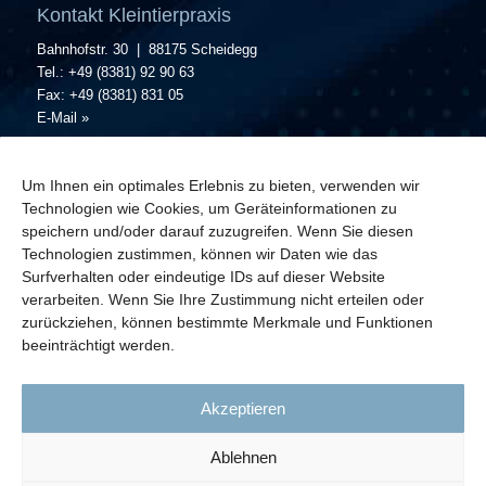
Kontakt Kleintierpraxis
Bahnhofstr. 30 | 88175 Scheidegg
Tel.: +49 (8381) 92 90 63
Fax: +49 (8381) 831 05
E-Mail »
Kontakt Großtierpraxis
Um Ihnen ein optimales Erlebnis zu bieten, verwenden wir
Bahnhofstr. 30 | 88175 Scheidegg
Technologien wie Cookies, um Geräteinformationen zu
Tel.: +49 (8381) 25 72
speichern und/oder darauf zuzugreifen. Wenn Sie diesen
Fax: +49 (8381) 831 05
Technologien zustimmen, können wir Daten wie das
E-Mail »
Surfverhalten oder eindeutige IDs auf dieser Website
verarbeiten. Wenn Sie Ihre Zustimmung nicht erteilen oder
Zweigstelle
zurückziehen, können bestimmte Merkmale und Funktionen
beeinträchtigt werden.
Parkweg 3 | 84144 Geisenhausen
Tel.: +49(0) 151-17322568 oder +49(0)151-56026962
E-Mail »
Akzeptieren
Ablehnen